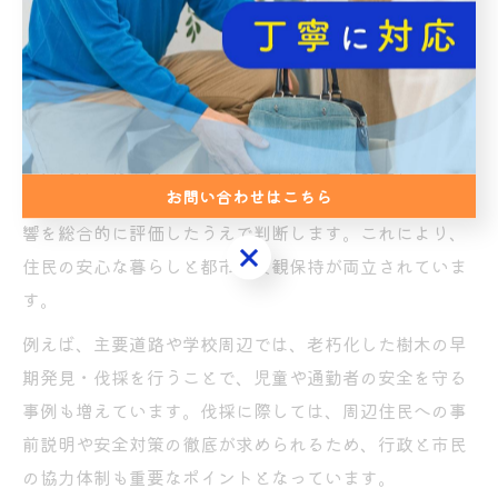
会問題化しており、行政も積極的な対策を進めていま
す。
安全性向上のためには、専門業者による定期的な樹木診
断や、樹木管理計画の策定が不可欠です。名古屋市で
は、伐採を行う際には「名古屋市緑の基本計画」などの
お問い合わせはこちら
ガイドラインに則り、樹木の生育状況や周辺環境への影
響を総合的に評価したうえで判断します。これにより、
お問い合わせはこちら
住民の安心な暮らしと都市の景観保持が両立されていま
す。
例えば、主要道路や学校周辺では、老朽化した樹木の早
期発見・伐採を行うことで、児童や通勤者の安全を守る
事例も増えています。伐採に際しては、周辺住民への事
前説明や安全対策の徹底が求められるため、行政と市民
の協力体制も重要なポイントとなっています。