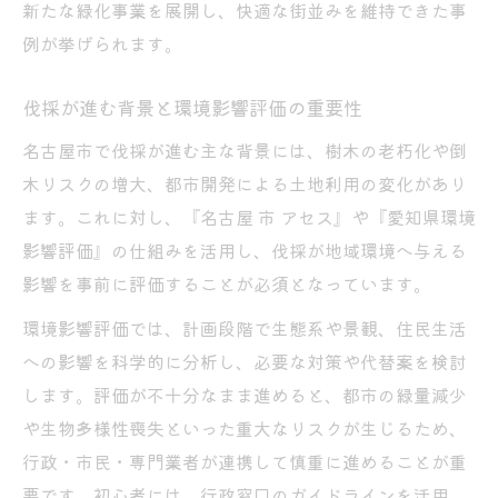
新たな緑化事業を展開し、快適な街並みを維持できた事
例が挙げられます。
伐採が進む背景と環境影響評価の重要性
名古屋市で伐採が進む主な背景には、樹木の老朽化や倒
木リスクの増大、都市開発による土地利用の変化があり
ます。これに対し、『名古屋 市 アセス』や『愛知県環境
影響評価』の仕組みを活用し、伐採が地域環境へ与える
影響を事前に評価することが必須となっています。
環境影響評価では、計画段階で生態系や景観、住民生活
への影響を科学的に分析し、必要な対策や代替案を検討
します。評価が不十分なまま進めると、都市の緑量減少
や生物多様性喪失といった重大なリスクが生じるため、
行政・市民・専門業者が連携して慎重に進めることが重
要です。初心者には、行政窓口のガイドラインを活用