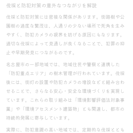
伐採と防犯対策の意外なつながりを解説
伐採と防犯対策には密接な関係があります。街路樹や公
園樹の過度な繁茂は、人通りの少ない場所で死角を生み
やすく、防犯カメラの視界を妨げる原因にもなります。
適切な伐採によって見通しが良くなることで、犯罪の抑
止や早期発見につながるのです。
名古屋市の一部地域では、地域住民や警察と連携した
「防犯重点エリア」の樹木管理が行われています。伐採
後には、街灯の設置や防犯カメラの増設などと組み合わ
せることで、さらなる安心・安全な環境づくりを実現し
ています。これらの取り組みは「環境影響評価法対象事
業」や「環境アセスメント建築物」とも関連し、都市の
持続的発展に寄与しています。
実際に、防犯意識の高い地域では、定期的な伐採ととも