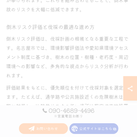
故のリスクを大幅に低減できます。
倒木リスク評価と伐採の最適な進め方
倒木リスク評価は、伐採計画の根拠となる重要な工程で
す。名古屋市では、環境影響評価法や愛知県環境アセス
メント制度に基づき、樹木の位置・樹種・老朽度・周辺
環境への影響など、多角的な視点からリスク分析が行わ
れます。
評価結果をもとに、優先順位を付けて伐採対象を選定し
ます。たとえば、通学路や公共施設近くの危険樹木は早
期に対処し、比較的リスクの低い場所は剪定や支柱設置
090-4689-4496
による管理を選択します。こうした段階的な進め方によ
※営業電話お断り
り、環境負荷を抑えつつ効率的な倒木リスク管理が可能
お問い合わせ
公式サイトはこちら
となります。