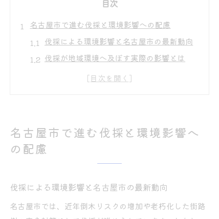
目次
名古屋市で進む伐採と環境影響への配慮
伐採による環境影響と名古屋市の最新動向
伐採が地域環境へ及ぼす実際の影響とは
名古屋市での伐採と環境配慮の関係性を解
説
伐採と街路樹の保全に必要な考え方
伐採が進む背景と環境影響評価の重要性
名古屋市で進む伐採と環境影響へ
伐採に伴う環境影響評価を理解する方法
の配慮
伐採時に必要な環境影響評価の手順とは
名古屋市の伐採と環境影響評価法の基本
伐採による環境影響と名古屋市の最新動向
伐採における愛知県環境影響評価の進め方
環境アセスメントと伐採の関係を知る
名古屋市では、近年倒木リスクの増加や老朽化した街路