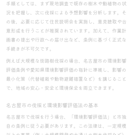
手順としては、まず現地調査で既存の樹木や動植物の状
況を把握し、次に伐採による予想影響を分析します。そ
の後、必要に応じて住民説明会を実施し、意見聴取や合
意形成を行うことが推奨されています。加えて、作業計
画書の提出や行政への届け出など、条例に基づく正式な
手続きが不可欠です。
例えば大規模な街路樹伐採の場合、名古屋市の環境影響
評価条例や愛知県環境影響評価の指針に準拠し、影響の
最小化策（代替植栽や動物避難措置など）を講じること
で、地域の安心・安全と環境保全を両立できます。
名古屋市の伐採と環境影響評価法の基本
名古屋市で伐採を行う場合、「環境影響評価法」と市独
自の条例に従う必要があります。この法律は、一定規模
以上の事業（例：大規模開発や大通りの樹木伐採など）