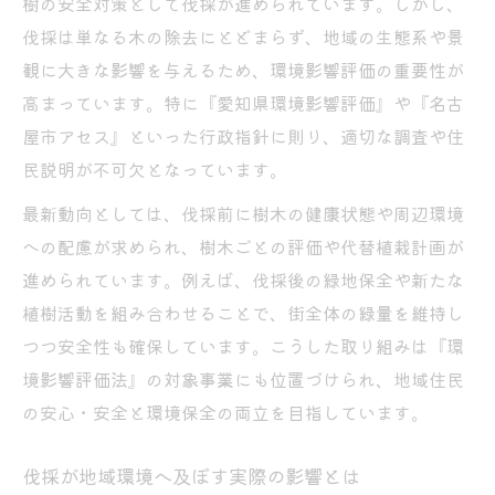
樹の安全対策として伐採が進められています。しかし、
環境影響評価法対象事業と伐採の注意点
伐採は単なる木の除去にとどまらず、地域の生態系や景
安心安全な街づくりに伐採が果たす役割
観に大きな影響を与えるため、環境影響評価の重要性が
伐採による街の安全性向上のポイント
高まっています。特に『愛知県環境影響評価』や『名古
街路樹伐採が快適な生活空間を支える理由
屋市アセス』といった行政指針に則り、適切な調査や住
伐採が地域治安や防災に与える役割とは
民説明が不可欠となっています。
伐採を通じた安心な住環境の構築方法
最新動向としては、伐採前に樹木の健康状態や周辺環境
伐採と防犯対策の意外なつながりを解説
への配慮が求められ、樹木ごとの評価や代替植栽計画が
愛知県の環境アセスメントと伐採手続き
進められています。例えば、伐採後の緑地保全や新たな
愛知県環境影響評価と伐採手続きの全体像
植樹活動を組み合わせることで、街全体の緑量を維持し
名古屋市アセスの伐採関連手続きを解説
つつ安全性も確保しています。こうした取り組みは『環
境影響評価法』の対象事業にも位置づけられ、地域住民
伐採と環境アセスメント法の適用範囲とは
の安心・安全と環境保全の両立を目指しています。
環境アセスメント実施例と伐採の流れ
伐採計画と愛知県環境アセスの注意事項
伐採が地域環境へ及ぼす実際の影響とは
倒木リスク対策としての伐採計画とは