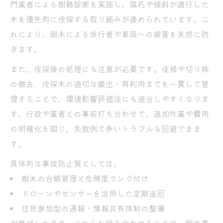
門業者による樹勢診断を実施し、腐朽や傾斜が進行した
木を優先的に伐採する取り組みが進められています。こ
れにより、倒木による歩行者や車両への被害を未然に防
ぎます。
また、伐採後の処理にも注意が必要です。伐根や切り株
の撤去、伐採木の適切な搬出・再利用までを一貫して管
理することで、環境影響評価法にも適合しやすくなりま
す。行政や業者との事前打ち合わせで、追加作業や費用
の明確化を図り、失敗例で多いトラブルも回避できま
す。
具体的な事故防止策としては、
樹木の台帳管理と危険度ランク付け
ドローンやセンサーを活用した定期巡回
住民参加型の通報・情報共有体制の整備
が挙げられます。これらを組み合わせることで、倒木事