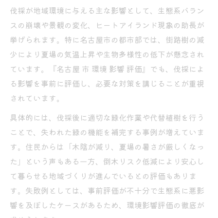
伐採が地域環境に与える主な影響として、生態系バラン
倒木リスク軽減に伐採計画が重要な理由
スの崩壊や景観の変化、ヒートアイランド現象の助長が
伐採による倒木事故防止の具体策を知る
挙げられます。特に名古屋市の都市部では、街路樹の減
倒木リスク評価と伐採の最適な進め方
少により夏場の気温上昇や生物多様性の低下が懸念され
伐採計画で守る街の安全と環境負荷軽減
ています。『名古屋 市 環境 影響 評価』でも、伐採によ
伐採と倒木リスク管理の新しいアプローチ
る影響を事前に評価し、必要な対策を講じることが重視
されています。
伐採後の資源活用と環境保全の実践法
伐採後の木材資源を活かす環境保全法
具体的には、伐採後に適切な緑化作業や代替植樹を行う
ことで、失われた緑の機能を補完する事例が増えていま
伐採資源の有効活用が環境に与える効果
す。住民からは「木陰が減り、夏場の暑さが厳しくなっ
伐採後の廃材リサイクルと地域環境保全
た」という声もある一方、倒木リスク低減により安心し
伐採資源の再利用と街づくりへの活用事例
て暮らせる地域づくりが進んでいるとの評価もありま
伐採した木材の適正処分と持続可能な活用
す。失敗例としては、事前評価が不十分で生態系に悪影
響を及ぼしたケースがあるため、環境影響評価の徹底が