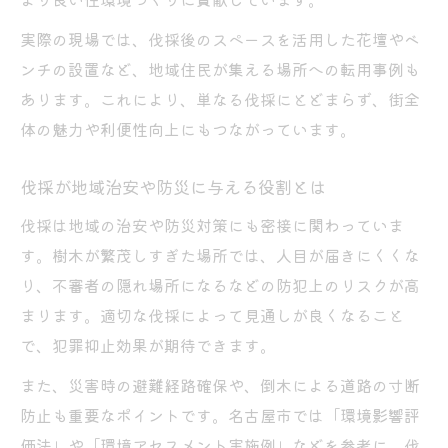
実際の現場では、伐採後のスペースを活用した花壇やベ
ンチの設置など、地域住民が集える場所への転用事例も
あります。これにより、単なる伐採にとどまらず、街全
体の魅力や利便性向上にもつながっています。
伐採が地域治安や防災に与える役割とは
伐採は地域の治安や防災対策にも密接に関わっていま
す。樹木が繁茂しすぎた場所では、人目が届きにくくな
り、不審者の隠れ場所になるなどの防犯上のリスクが高
まります。適切な伐採によって見通しが良くなること
で、犯罪抑止効果が期待できます。
また、災害時の避難経路確保や、倒木による道路の寸断
防止も重要なポイントです。名古屋市では「環境影響評
価法」や「環境アセスメント実施例」などを参考に、伐