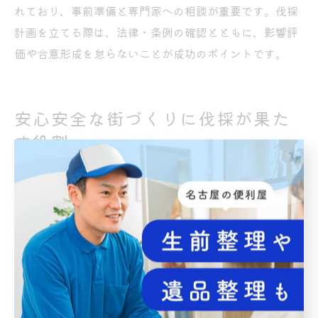
れており、事前準備と専門家への相談が重要です。伐採
計画を立てる際は、法律・条例の確認とともに、影響評
価や合意形成を怠らないことが成功のポイントです。
安心安全な街づくりに伐採が果た
す役割
伐採による街の安全性向上のポイント
伐採は、愛知県名古屋市の都市部において街の安全性を
高めるための重要な施策です。特に老朽化した街路樹や
倒木リスクのある樹木を適切に管理・除去することで、
通行人や車両への事故を未然に防ぐことができます。近
年の台風や集中豪雨の増加により、倒木による被害が社