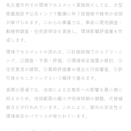
名古屋市内での環境アセスメント実施例としては、大型
商業施設や公共インフラ整備に伴う街路樹や緑地の伐採
が挙げられます。これらの事業では、事前に現地調査・
動植物調査・住民説明会を実施し、環境影響評価書を作
成します。
環境アセスメントの流れは、①計画段階でのスクリーニ
ング、②調査・予測・評価、③環境保全措置の検討、④
住民意見の聴取、⑤最終評価書の提出と行政審査、⑥許
可後のモニタリングという順序で進みます。
実際の現場では、伐採による生態系への影響を最小限に
抑えるため、伐採範囲の縮小や伐採時期の調整、代替植
栽などが行われています。これにより、都市の安全性と
環境保全のバランスが保たれています。