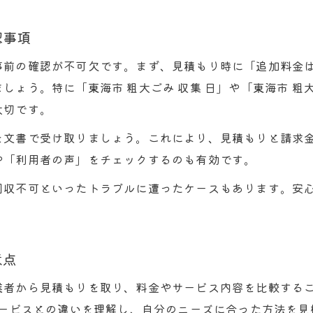
粗大ごみシールと不用品回収の使い分けポイント
認事項
大型家具の不用品回収で役立つ東海市の手順
事前の確認が不可欠です。まず、見積もり時に「追加料金
ソファー処分で注意したい不用品回収の落とし穴
しょう。特に「東海市 粗大ごみ 収集 日」や「東海市 粗
運び出しや即日対応ができる不用品回収の選び方
大切です。
悪質回収を避けて東海市で正しい選択をする方法
を文書で受け取りましょう。これにより、見積もりと請求
東海市で悪質な不用品回収業者を見分ける方法
や「利用者の声」をチェックするのも有効です。
不用品回収でトラブルを防ぐ安心チェックリスト
回収不可といったトラブルに遭ったケースもあります。安
信頼できる不用品回収業者の特徴を東海市で解説
お問い合わせはこちら
お問い合わせはこちら
。
東海市で避けたい不用品回収の注意ポイント
口コミや許可証で選ぶ不用品回収の安全な依頼法
意点
業者から見積もりを取り、料金やサービス内容を比較するこ
サービスとの違いを理解し、自分のニーズに合った方法を見