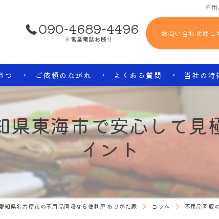
不用
090-4689-4496
お問い合わせはこ
※営業電話お断り
さつ
ご依頼のながれ
よくある質問
当社の特
生前整理
知県東海市で安心して見
便利屋
イント
草刈り
遺品整理
エアコン
愛知県名古屋市の不用品回収なら便利屋 ありがた家
コラム
不用品回収