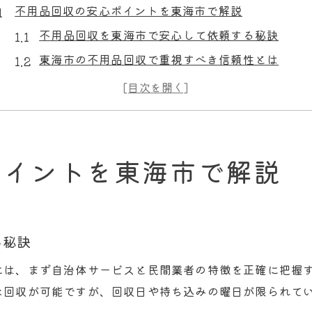
不用品回収の安心ポイントを東海市で解説
不用品回収を東海市で安心して依頼する秘訣
東海市の不用品回収で重視すべき信頼性とは
トラブル回避に役立つ不用品回収の確認事項
東海市で不用品回収業者を選ぶ際の注意点
見積もり明細で判断する不用品回収の安心度
粗大ごみシール利用から回収方法まで東海市の特徴
ポイントを東海市で解説
東海市の粗大ごみシールで不用品回収をスムーズ
不用品回収の持ち込みと収集日を東海市で確認
粗大ごみ回収で知る東海市特有の不用品回収方法
る秘訣
東海市リサイクルセンターの不用品回収活用法
には、まず自治体サービスと民間業者の特徴を正確に把握
東海市の粗大ごみ回収と民間不用品回収の違い
な回収が可能ですが、回収日や持ち込みの曜日が限られて
東海市で知っておきたい不用品回収の選び方