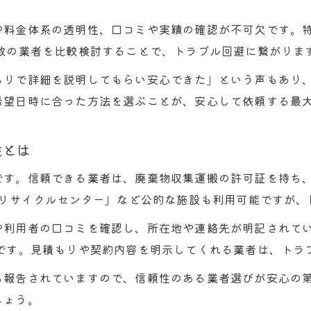
東海市で信頼できる不用品回収業者を選ぶ方法
料金体系の透明性、口コミや実績の確認が不可欠です。特
口コミや評判で不用品回収の質を見極めるコツ
数の業者を比較検討することで、トラブル回避に繋がりま
許可や資格を確認する不用品回収選びの重要性
もりで詳細を説明してもらい安心できた」という声もあり
不用品回収の料金体系を東海市で比較する視点
希望日時に合った方法を選ぶことが、安心して依頼する最
即日対応や運び出し代行の不用品回収活用法
自治体サービスと民間回収の違いがわかる東海市ガイ
性とは
東海市の自治体と民間不用品回収サービスの違い
です。信頼できる業者は、廃棄物収集運搬の許可証を持ち
不用品回収の料金と手間を比較する東海市のコツ
市リサイクルセンター」など公的な施設も利用可能ですが
自治体サービス利用時の不用品回収ポイント
や利用者の口コミを確認し、所在地や連絡先が明記されてい
民間業者を使うメリットと注意点を東海市で解説
効です。見積もりや契約内容を明示してくれる業者は、トラ
東海市の粗大ごみ回収と不用品回収の使い分け
も報告されていますので、信頼性のある業者選びが安心の
ソファー処分に役立つ東海市の不用品回収知識
しょう。
東海市でソファーを不用品回収する最適な方法