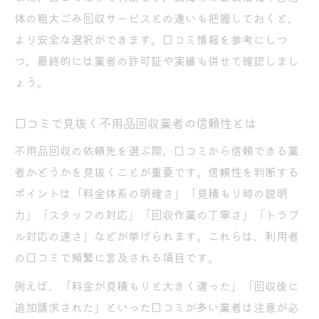
口コミを活かした不用品回収の安全チェッ
体の粗大ごみ回収サービスとの違いも把握しておくと、
ク方法
より安全な選択ができます。口コミ情報を参考にしつ
つ、最終的には業者の許可証や実績も併せて確認しまし
不用品回収の追加費用回避は口コミがカギ
ょう。
口コミ情報で見極める不用品回収の安心依
頼
口コミで見抜く不用品回収業者の信頼性とは
東海市の不用品回収で気をつけたい危険サイン
不用品回収の依頼先を選ぶ際、口コミから信頼できる業
不用品回収業者の危険サインを口コミで確
者かどうかを見抜くことが重要です。信頼性を判断する
認
ポイントは「料金体系の明確さ」「見積もり時の説明
口コミが警告する不用品回収のトラブル例
力」「スタッフの対応」「回収作業の丁寧さ」「トラブ
怪しい不用品回収業者の見分け方を口コミ
ル対応の速さ」などが挙げられます。これらは、利用者
解説
の口コミで頻繁に言及される項目です。
無料回収やチラシ配布の不用品回収に注意
例えば、「料金が見積もりと大きく違った」「回収後に
口コミで分かる追加請求や突然の訪問の危
追加請求された」といった口コミが多い業者は注意が必
険性