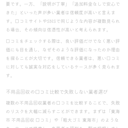
要です。一方、「説明が丁寧」「追加料金なしで安心で
安全な不用品回収業者の見極めポイントまとめ
きた」といった声が多い業者は信頼度が高いと言えま
口コミが選ぶ安全な不用品回収業者の条件
す。口コミサイトやSNSで同じような内容が複数見られ
不用品回収の許可や見積提示の確認方法
る場合、その傾向は信憑性が高いと考えられます。
口コミで信頼される不用品回収業者の特徴
口コミをチェックする際は、良い評価だけでなく悪い評
スタッフ対応の良さを口コミでチェック
価にも目を通し、なぜそのような評価になったのか理由
不用品回収の明確な料金体系を口コミで判
を探ることが大切です。信頼できる業者は、悪い口コミ
断
に対しても誠実な対応をしているケースが多く見られま
す。
東海市で布団処分・ごみ捨てを賢く進めるコツ
不用品回収で布団処分を口コミから賢く選
不用品回収の口コミ比較で失敗しない業者選び
択
複数の不用品回収業者の口コミを比較することで、失敗
東海市ごみ捨てと不用品回収の使い分け術
のリスクを大幅に減らすことができます。まずは「東海
口コミ活用でお得な布団の捨て方を知る方
市 不用品回収 口コミ」や「粗大ゴミ 東海市」のような
法