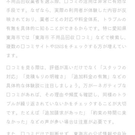
不用品回収業者を選ぶ際、口コミの活用は非常に有効な
不用品回収と粗大ゴミ処分の違いを口コミ
手段です。なぜなら、実際の利用者が体験した内容が反
で解明
映されており、業者ごとの対応や料金体系、トラブルの
不用品回収と東海市粗大ゴミ回収の比較ポ
有無を具体的に知ることができるからです。特に愛知県
イント
東海市では「東海市 不用品回収 口コミ」などで検索し、
口コミで分かる不用品回収とゴミ処分の選
複数の口コミサイトやSNSをチェックする方が増えてい
び方
ます。
不用品回収と粗大ゴミの費用・手間を口コ
口コミを見る際は、評価が高いだけでなく「スタッフの
ミ検証
対応」「見積もりの明確さ」「追加料金の有無」などの
口コミが教える粗大ゴミ持ち込みと不用品
具体的な体験談に注目しましょう。万が一ネガティブな
回収の違い
口コミがあれば、その理由や頻度も確認し、同様のトラ
口コミをもとに不用品回収で失敗しない方法
ブルが繰り返されていないかをチェックすることが大切
です。たとえば「追加請求があった」「約束の時間に来
口コミで学ぶ不用品回収トラブル防止策の
なかった」などの声が多い場合は注意が必要です。
実践法
不用品回収の失敗談から学ぶ口コミ活用術
また、口コミだけで判断せず、東海市の公式情報や自治