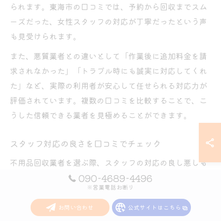
られます。東海市の口コミでは、予約から回収までスム
ーズだった、女性スタッフの対応が丁寧だったという声
も見受けられます。
また、悪質業者との違いとして「作業後に追加料金を請
求されなかった」「トラブル時にも誠実に対応してくれ
た」など、実際の利用者が安心して任せられる対応力が
評価されています。複数の口コミを比較することで、こ
うした信頼できる業者を見極めることができます。
スタッフ対応の良さを口コミでチェック
不用品回収業者を選ぶ際、スタッフの対応の良し悪しも
非常に重視されています。口コミでは「挨拶が気持ち良
090-4689-4496
※営業電話お断り
い」「作業がテキパキしていた」「説明が丁寧だった」
など、スタッフの人柄や対応力について多くの意見が寄
お問い合わせ
公式サイトはこちら