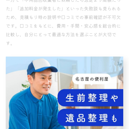
た」「追加料金が発生した」といった失敗談も見られる
ため、見積もり時の説明や口コミでの事前確認が不可欠
です。口コミをもとに、費用・手間・安心感を総合的に
比較し、自分にとって最適な方法を選ぶことが大切で
す。
口コミが教える粗大ゴミ持ち込みと不用品回収の違い
東海市の口コミからは、粗大ゴミ持ち込みと不用品回収
の違いも明確に浮かび上がります。「持ち込みは費用が
安く済むが、車が必要で重いものの運搬が大変」「不用
品回収は自宅まで来てくれて手間がかからない」という
体験談が多く寄せられています。特に女性や高齢者から
は「持ち込みは体力的に厳しい」「家まで来てくれる業
者は助かる」といった声が目立ちます。