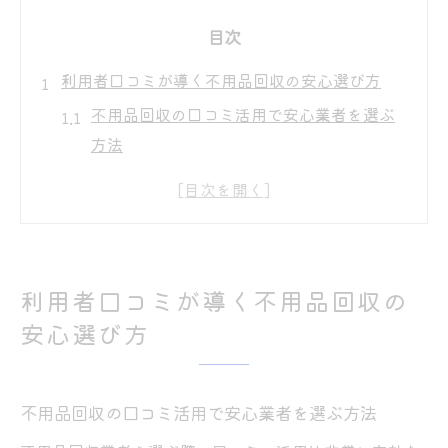
目次
利用者口コミが導く不用品回収の安心選び方
不用品回収の口コミ活用で安心業者を選ぶ
方法
口コミで見抜く不用品回収業者の信頼性と
は
不用品回収の口コミ比較で失敗しない業者
選び
利用者口コミが導く不用品回収の
安心できる不用品回収は口コミ情報が決め
安心選び方
手
実際の口コミが語る不用品回収業者の評価
基準
不用品回収の口コミ活用で安心業者を選ぶ方法
不用品回収と粗大ゴミ処分の違いを徹底解説