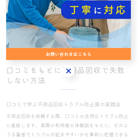
また、「粗大ゴミ持ち込みは予約が必要で混雑すること
がある」「不用品回収は希望日時に合わせてくれる」と
いった違いも口コミで指摘されています。自分の状況や
体力、スケジュールに合わせて、口コミを参考に最適な
方法を選ぶことが現実的な対策となります。
お問い合わせはこちら
口コミをもとに不用品回収で失敗
お問い合わせはこちら
しない方法
口コミで学ぶ不用品回収トラブル防止策の実践法
不用品回収を依頼する際、口コミの活用はトラブル防止
に直結します。実際の利用者の体験談をもとに、どのよ
うな業者でトラブルが起きやすいかを事前に把握できる