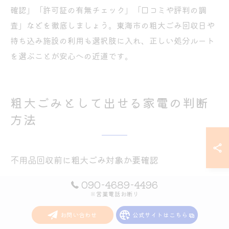
確認」「許可証の有無チェック」「口コミや評判の調
査」などを徹底しましょう。東海市の粗大ごみ回収日や
持ち込み施設の利用も選択肢に入れ、正しい処分ルート
を選ぶことが安心への近道です。
粗大ごみとして出せる家電の判断
方法
不用品回収前に粗大ごみ対象か要確認
不用品回収を検討する際、まず処分したい品目が東海市
090-4689-4496
の粗大ごみ対象かどうかを確認することが重要です。東
※営業電話お断り
海市では、家具や大型家電など一辺の長さが50センチ以
お問い合わせ
公式サイトはこちら
上のものが粗大ごみに該当しますが、家電リサイクル法