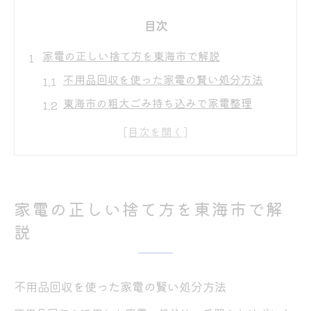
目次
家電の正しい捨て方を東海市で解説
不用品回収を使った家電の賢い処分方法
東海市の粗大ごみ持ち込みで家電整理
不用品回収と家電リサイクル法の基本知識
家電の粗大ごみ収集日を逃さず活用
東海市でおすすめの不用品回収手順
不用品回収を安心して頼むための注意点
家電の正しい捨て方を東海市で解
不用品回収業者選びで重視すべき安全性
説
高額請求や追加費用を避けるための確認事
項
不用品回収を使った家電の賢い処分方法
口コミや許可の有無で安心な不用品回収を