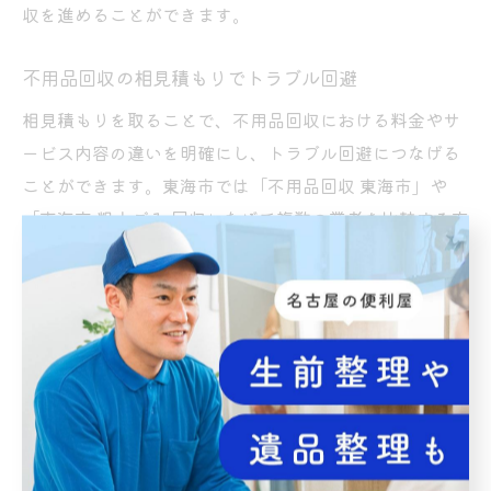
収を進めることができます。
不用品回収の相見積もりでトラブル回避
相見積もりを取ることで、不用品回収における料金やサ
ービス内容の違いを明確にし、トラブル回避につなげる
ことができます。東海市では「不用品回収 東海市」や
「東海市 粗大ごみ 回収」などで複数の業者を比較する方
が増えており、見積もり内容や対応の丁寧さが選定の決
め手となっています。
相見積もりを依頼する際は、同じ条件（回収品目・量・
日時など）で各社から見積もりを取りましょう。見積も
り時の対応や質問への返答も比較ポイントです。料金だ
けでなく、追加費用の有無や作業内容、回収後の処理方
法まで確認することで、納得のいく業者選びが可能で