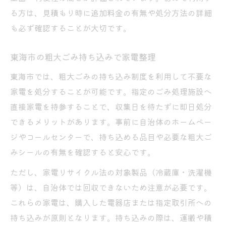
る方は、見積もり時に追加料金の有無や処分方法の詳細
粗大ごみとして出せる家電の判断方法
も必ず確認することが大切です。
不用品回収前に粗大ごみ対象か要確認
家電の品目による処分ルールの違い
東海市の粗大ごみ持ち込みで家電整理
東海市の粗大ごみシール活用法を紹介
東海市では、粗大ごみの持ち込み制度を利用して不要な
持ち込み・戸別回収の選び方ポイント
家電を処分することが可能です。指定のごみ処理施設へ
家電の年式や大きさで回収可否を判断
直接家電を持参することで、収集日を待たずに即日処分
手間なく不用品回収を進めるポイント
できるメリットがあります。事前に自治体のホームペー
不用品回収で家電を手早く処分する方法
ジやコールセンターで、持ち込める品目や必要な粗大ご
みシールの有無を確認すると安心です。
まとめて依頼する際の注意とコツ紹介
自治体と不用品回収業者の使い分け術
ただし、家電リサイクル法の対象製品（冷蔵庫・洗濯機
家電の回収日程調整でスムーズな処分
等）は、自治体では回収できないため注意が必要です。
これらの家電は、購入した電器店または指定取引所への
不用品回収でトラブルを防ぐ事前準備
持ち込みが原則となります。持ち込みの際は、運搬や積