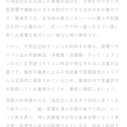
不用品回収の相見積もりでトラブル回避
不用品回収を活用した家電の処分は、手間をかけずに大
型家電や複数台のまとめ処分ができる点が大きな魅力で
不用品回収は東海市の公式案内を要確認
す。東海市では、自治体の粗大ごみシールの購入や収集
東海市の家電処分ルールを詳しく知る
日を待つ必要がなく、忙しい方や引っ越しなどで一度に
東海市の不用品回収と家電リサイクル法
多くの家電を処分したい場合に特に便利です。
粗大ごみシールが必要な家電の種類
ただし、不用品回収サービスを利用する際は、家電リサ
持ち込みルールと家電処分のポイント
イクル法の対象製品（冷蔵庫・洗濯機・テレビ・エアコ
収集日や曜日の確認で家電処分を徹底
ンなど）は別途リサイクル料金が発生する点に注意が必
不用品回収と自治体処分の違いを解説
要です。無許可業者による不法投棄や高額請求のトラブ
高額請求や無許可業者の見分け方とは
ルも全国的に報告されているため、東海市内で営業許可
不用品回収で無許可業者を避ける基準
を取得している業者かどうか、事前に確認しましょう。
高額請求されない見積もりの取り方
実際の利用者からは「指定日に自宅まで回収に来てくれ
不用品回収の口コミで信頼性を調査
て助かった」「重い家電を運ぶ手間が省けて安心」とい
許可証や公式情報の確認が安心の鍵
った声も多く、特に高齢者や女性の単身世帯にとって安
全面・利便性の高さが評価されています。初めて利用す
不用品回収でトラブル事例を事前に知る