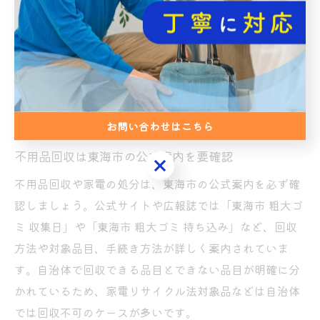
す。
例えば、「最初は安かったが後から追加料金を請求され
た」といったトラブルを防ぐためにも、複数業者の見積
もりを比較し、相場感をつかむことが大切です。相見積
もりは、安心して不用品回収を依頼するための基本的な
ステップといえるでしょう。
お問い合わせはこちら
不用品回収は東海市の公式案内を要確認
お問い合わせはこちら
不用品回収や家電の処分は、東海市の公式案内を必ず確
認しましょう。公式サイトや広報誌では「東海市 粗大ゴ
ミ 収集日」や「東海市 粗大ゴミ 持ち込み」など、回収
方法や対象品目、手続き方法が詳しく案内されていま
す。自治体で回収できる品目とできない品目が明確に分
かれているため、家電リサイクル法対象品などは自治体
では回収不可のケースが多いです。