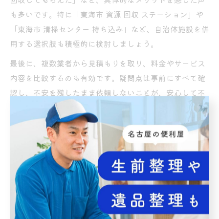
も多いです。特に「東海市 資源 回収 ステーション」や
「東海市 清掃センター 持ち込み」など、自治体施設を併
用する選択肢も積極的に検討しましょう。
最後に、複数業者から見積もりを取り、料金やサービス
内容を比較するのも有効です。疑問点は事前にすべて確
認し、不安を残したまま依頼しないことが、安心して不
用品回収を利用するコツです。
無料回収の落とし穴と正しい見極め方とは
「無料回収」と聞くとお得に感じますが、実は思わぬ落
とし穴が潜んでいることもあります。たとえば、回収後
に「運搬費用」や「分別作業料」などの名目で高額請求
されるケースや、無許可業者による不法投棄のリスクが
現実に起きています。こうしたトラブルを避けるために