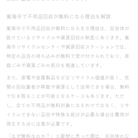
持ち込みと不用品回収どちらが便利か検証
東海市で不用品回収が無料になる理由を解説
リサイクルセンターの利用時注意すべき点
悪質業者を避けるための重要ポイント
東海市で不用品回収が無料になる主な理由は、自治体が
設けているリサイクルや資源回収の制度にあります。東
不用品回収で悪質業者を見抜く具体的な方
海市リサイクルセンターや資源回収ステーションでは、
法
特定の品目の持ち込みが無料で受け付けられており、家
無料不用品回収業者選びで注意すべきサイ
庭ごみや資源ごみの処分を推進しています。
ン
また、家電や金属製品などはリサイクル価値が高く、民
安心できる不用品回収業者の見分け方とは
間の回収業者が再販や資源として活用できる場合、無料
不用品回収の高額請求を避けるための対策
で引き取ることが可能となるケースもあります。ただ
信頼できる無料不用品回収業者の特徴解説
し、全ての不用品が無料対象になるわけではなく、リサ
節約と安心を両立する不用品処分術
イクルできない品目や特殊な処分が必要な場合は費用が
不用品回収で節約しつつ安心を得る方法
発生する点に注意が必要です。
東海市で賢く無料不用品回収を使う工夫
「なぜ無料なのか？」と疑問に思った際は、自治体の公