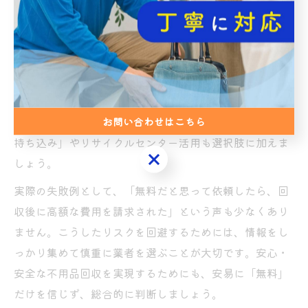
も、事前の確認が不可欠です。
無料回収を正しく見極めるポイントは、まず業者の許可
番号の提示、公式サイトの情報公開、口コミや評判の確
認です。見積もり時に「追加料金の有無」や「引き取れ
ない品目はあるか」など、具体的な質問を投げかけるこ
とで、後からのトラブルを防げます。「東海市 粗大 ゴミ
お問い合わせはこちら
持ち込み」やリサイクルセンター活用も選択肢に加えま
お問い合わせはこちら
しょう。
実際の失敗例として、「無料だと思って依頼したら、回
収後に高額な費用を請求された」という声も少なくあり
ません。こうしたリスクを回避するためには、情報をし
っかり集めて慎重に業者を選ぶことが大切です。安心・
安全な不用品回収を実現するためにも、安易に「無料」
だけを信じず、総合的に判断しましょう。