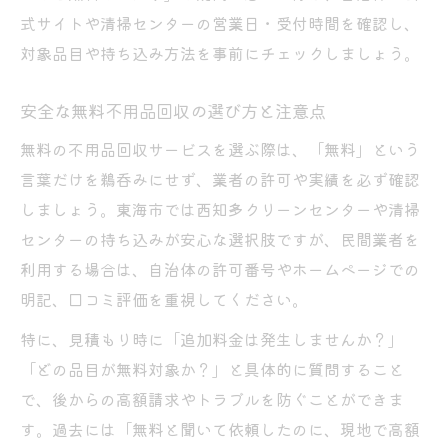
安心と節約を両立する回収サービス活用術
式サイトや清掃センターの営業日・受付時間を確認し、
不用品回収を無料で効果的に利用するには
対象品目や持ち込み方法を事前にチェックしましょう。
節約したい人向けの不用品回収活用ポイン
ト
安全な無料不用品回収の選び方と注意点
無料の不用品回収サービスを選ぶ際は、「無料」という
言葉だけを鵜呑みにせず、業者の許可や実績を必ず確認
しましょう。東海市では西知多クリーンセンターや清掃
センターの持ち込みが安心な選択肢ですが、民間業者を
利用する場合は、自治体の許可番号やホームページでの
明記、口コミ評価を重視してください。
特に、見積もり時に「追加料金は発生しませんか？」
「どの品目が無料対象か？」と具体的に質問すること
で、後からの高額請求やトラブルを防ぐことができま
す。過去には「無料と聞いて依頼したのに、現地で高額