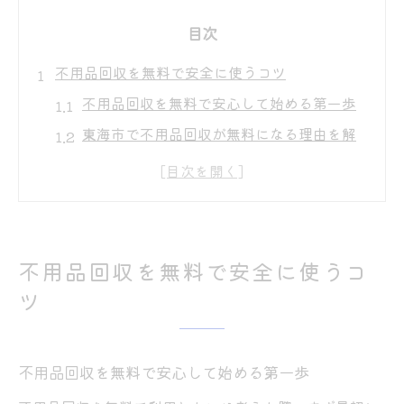
目次
不用品回収を無料で安全に使うコツ
不用品回収を無料で安心して始める第一歩
東海市で不用品回収が無料になる理由を解
説
安全な無料不用品回収の選び方と注意点
不用品回収はなぜ無料？その仕組みを理解
無料でも信頼できる不用品回収業者の特徴
不用品回収を無料で安全に使うコ
東海市で不用品回収を賢く選ぶ方法
ツ
東海市の不用品回収サービスを比較するコ
ツ
不用品回収を無料で安心して始める第一歩
不用品回収で重視すべき安心と無料の条件
東海市で賢く不用品回収業者を選ぶ基準