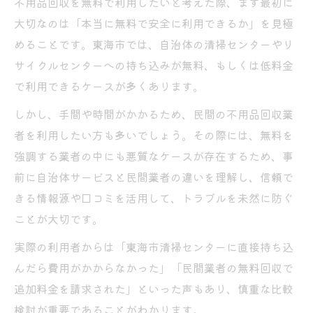
不用品回収を無料で利用したいと考えた際、まず最初に
信頼できる不用品回収はどう選ぶべきか
大切なのは「本当に無料で安全に利用できるか」を見極
めることです。東海市では、自治体の清掃センターやリ
無料回収の落とし穴と正しい見極め方とは
サイクルセンターへの持ち込みが無料、もしくは低料金
無料で安心な不用品回収の仕組み解説
で利用できるケースが多くあります。
不用品回収が無料でできる仕組みを徹底解
しかし、手間や時間がかかるため、民間の不用品回収業
説
者を利用したい方も多いでしょう。その際には、無料を
安心して任せられる無料不用品回収の実態
強調する業者の中にも悪質なケースが存在するため、事
東海市で利用できる無料不用品回収の特徴
前に自治体サービスと民間業者の違いを理解し、信頼で
なぜ無料で不用品回収が可能なのかを探る
きる情報源や口コミを活用して、トラブルを未然に防ぐ
無料不用品回収の裏側と信頼性を見極める
ことが大切です。
リサイクルセンター持ち込みと回収の比較
実際の利用者からは「東海市清掃センターに直接持ち込
東海市リサイクルセンター持ち込みの利点
んだら費用がかからなかった」「民間業者の無料回収で
不用品回収と持ち込み利用のメリット比較
追加料金を請求された」といった声もあり、慎重な比較
東海市清掃センターでの持ち込み方法解説
検討が重要であることがわかります。