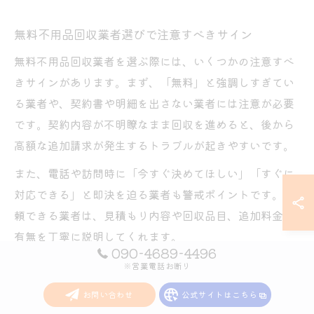
無料不用品回収業者選びで注意すべきサイン
無料不用品回収業者を選ぶ際には、いくつかの注意すべ
きサインがあります。まず、「無料」と強調しすぎてい
る業者や、契約書や明細を出さない業者には注意が必要
です。契約内容が不明瞭なまま回収を進めると、後から
高額な追加請求が発生するトラブルが起きやすいです。
また、電話や訪問時に「今すぐ決めてほしい」「すぐに
対応できる」と即決を迫る業者も警戒ポイントです。信
頼できる業者は、見積もり内容や回収品目、追加料金の
有無を丁寧に説明してくれます。
090-4689-4496
特に東海市内で「東海市 リサイクルセンター 持ち込み」
※営業電話お断り
や「東海市 ゴミ 持ち込み」などの公的サービスと比較検
お問い合わせ
公式サイトはこちら
討しながら、業者の説明に一貫性があるか、実際の利用