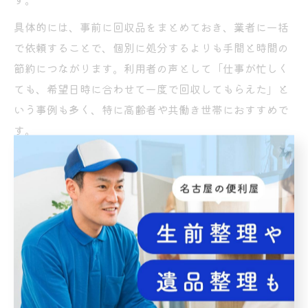
具体的には、事前に回収品をまとめておき、業者に一括
で依頼することで、個別に処分するよりも手間と時間の
節約につながります。利用者の声として「仕事が忙しく
ても、希望日時に合わせて一度で回収してもらえた」と
いう事例も多く、特に高齢者や共働き世帯におすすめで
す。
ただし、依頼前には見積もり内容やサービス範囲を必ず
確認し、当日になって追加費用が発生しないよう注意し
ましょう。また、回収品目によっては法律上の制約があ
るため、業者へ事前相談することも大切です。
不用品回収の一括依頼がもたらすメリット
不用品回収を一括依頼する最大のメリットは、時間・費
用・労力の全てを節約できる点です。個別に処分するよ