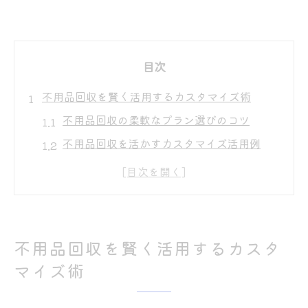
目次
不用品回収を賢く活用するカスタマイズ術
不用品回収の柔軟なプラン選びのコツ
不用品回収を活かすカスタマイズ活用例
不用品回収で自分仕様の片付けを実現
不用品回収サービスの賢い使い分け方
不用品回収で無駄を省く工夫とメリット
まとめて処分したい時の不用品回収活用ポイン
不用品回収を賢く活用するカスタ
ト
マイズ術
不用品回収で大量処分をスムーズに進める
方法