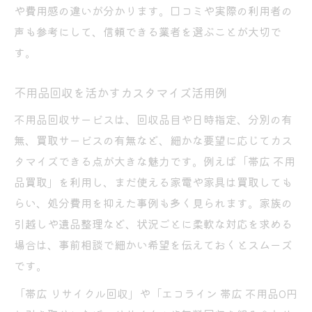
や費用感の違いが分かります。口コミや実際の利用者の
不用品回収の料金体系とサービスの違い
声も参考にして、信頼できる業者を選ぶことが大切で
不用品回収で損しないプラン選びの工夫
す。
不用品回収プラン選定で後悔しないために
大量の服や家電も不用品回収で手間なく整理
不用品回収を活かすカスタマイズ活用例
不用品回収で大量の服を効率よく処分する
不用品回収サービスは、回収品目や日時指定、分別の有
方法
無、買取サービスの有無など、細かな要望に応じてカス
家電も一緒に頼める不用品回収の活用術
タマイズできる点が大きな魅力です。例えば「帯広 不用
不用品回収で分別ストレスを減らすコツ
品買取」を利用し、まだ使える家電や家具は買取しても
不用品回収を利用した手間なし大量処分法
らい、処分費用を抑えた事例も多く見られます。家族の
不用品回収で家まるごとスッキリ整理
引越しや遺品整理など、状況ごとに柔軟な対応を求める
場合は、事前相談で細かい希望を伝えておくとスムーズ
不用品回収で追加費用を避ける方法とは
です。
不用品回収で予想外の出費を防ぐ工夫
「帯広 リサイクル回収」や「エコライン 帯広 不用品0円
追加費用が発生しやすい不用品回収例