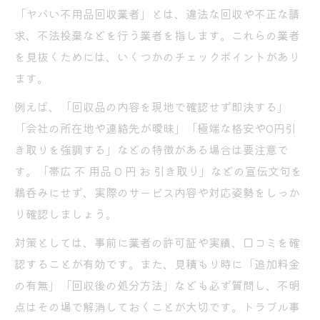
「ヤバい不用品回収業者」とは、違法な回収や不正な請
求、不法投棄などを行う業者を指します。これらの業者
を見抜くためには、いくつかのチェックポイントがあり
ます。
例えば、「回収品の内容を現地で確認せず即決する」
「会社の所在地や連絡先が曖昧」「極端な格安や0円引
き取りを強調する」などの特徴がある場合は要注意で
す。「帯広 不 用品 0 円 お 引き取り」などの宣伝文句を
鵜呑みにせず、実際のサービス内容や対応姿勢をしっか
り確認しましょう。
対策としては、事前に業者の許可証や実績、口コミを確
認することが有効です。また、見積もり時に「追加料金
の有無」「回収後の処分方法」なども必ず質問し、不明
点はその場で解消しておくことが大切です。トラブル事