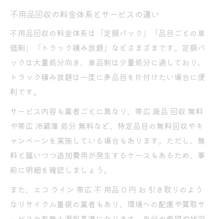
不用品回収の料金体系とサービスの違い
不用品回収の料金体系は「定額パック」「品目ごとの単
価制」「トラック積み放題」などさまざまです。定額パ
ックは大量処分向き、単品制は少量処分に適しており、
トラック積み放題は一度に多品目を片付けたい場合に便
利です。
サービス内容も業者ごとに異なり、帯広 廃品 回収 無料
や帯広 冷蔵庫 処分 無料など、特定品目の無料回収やキ
ャンペーンを実施している場合もあります。ただし、無
料と謳いつつ追加費用が発生するケースもあるため、事
前に明細を確認しましょう。
また、エコ ライン 帯広 不 用品 0 円 お 引き取りのよう
なリサイクル重視の業者もあり、環境への配慮や買取サ
ービスの有無も選択基準になります。自分の希望や状況