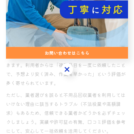
りも、まとめて回収を依頼することでトータルコストが
抑えられ、引越しや大掃除の際にもスムーズな片付けが
可能となります。帯広の不用品回収業者では、一括依頼
による割引や特典を設けているケースもあります。
また、一括依頼なら追加料金のリスクも低減され、見積
お問い合わせはこちら
もり時に全体の費用が明確になるため、安心して利用で
きます。利用者からは「複数品目を一度に依頼したこと
お問い合わせはこちら
で、予想より安く済み、作業も早かった」という評価が
多く寄せられています。
ただし、業者選びを誤ると不用品回収業者を利用しては
いけない理由に該当するトラブル（不法投棄や高額請
求）もあるため、信頼できる業者かどうかを必ずチェッ
クしましょう。実績や許可証の有無、口コミ評価を参考
にして、安心して一括依頼を活用してください。