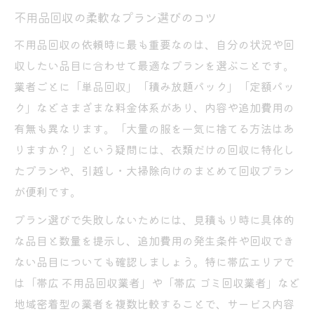
不用品回収の柔軟なプラン選びのコツ
まとめて依頼しやすい不用品回収の選び方
不用品回収で一括片付けを効率化する秘訣
不用品回収の依頼時に最も重要なのは、自分の状況や回
不用品回収活用で手間を最小限に抑える
収したい品目に合わせて最適なプランを選ぶことです。
業者ごとに「単品回収」「積み放題パック」「定額パッ
不用品回収の一括依頼がもたらすメリット
ク」などさまざまな料金体系があり、内容や追加費用の
安心して頼める不用品回収の見極め方
有無も異なります。「大量の服を一気に捨てる方法はあ
安心できる不用品回収業者の特徴を解説
りますか？」という疑問には、衣類だけの回収に特化し
不用品回収でトラブル回避する選び方とは
たプランや、引越し・大掃除向けのまとめて回収プラン
ヤバい不用品回収業者の見抜き方と対策
が便利です。
不用品回収業者を安心して選ぶための基準
プラン選びで失敗しないためには、見積もり時に具体的
不用品回収で信頼を見極めるポイント
な品目と数量を提示し、追加費用の発生条件や回収でき
自分に合った不用品回収プランの選び方
ない品目についても確認しましょう。特に帯広エリアで
不用品回収プランを比較する際の着眼点
は「帯広 不用品回収業者」や「帯広 ゴミ回収業者」など
不用品回収で最適プランを選ぶ具体的手順
地域密着型の業者を複数比較することで、サービス内容