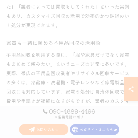
た」「業者によっては買取もしてくれた」といった実例
もあり、カスタマイズ回収の活用で効率的かつ納得のい
く処分が実現できます。
家電も一緒に頼める不用品回収の活用術
不用品回収を利用する際に、「服や家具だけでなく家電
もまとめて頼みたい」というニーズは非常に多いです。
実際、帯広の不用品回収業者やリサイクル回収サービス
の多くは、冷蔵庫・洗濯機・電子レンジなど家電製品の
回収にも対応しています。家電の処分は自治体回収では
費用や手続きが複雑になりがちですが、業者のカスタマ
イズプランなら一括で手間なく対応可能です。
090-4689-4496
※営業電話お断り
具体的には、不要な家電を他の不用品と一緒に回収する
お問い合わせ
公式サイトはこちら
「まとめてプラン」や、「大型家電のみピックアップ」