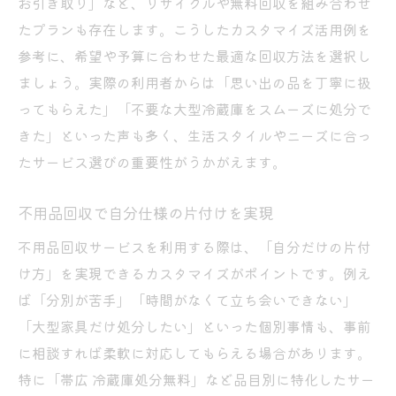
お引き取り」など、リサイクルや無料回収を組み合わせ
不用品回収の見積もり確認ポイント
たプランも存在します。こうしたカスタマイズ活用例を
不用品回収で料金トラブルを回避する方法
参考に、希望や予算に合わせた最適な回収方法を選択し
不用品回収の追加請求を予防する秘訣
ましょう。実際の利用者からは「思い出の品を丁寧に扱
ってもらえた」「不要な大型冷蔵庫をスムーズに処分で
きた」といった声も多く、生活スタイルやニーズに合っ
たサービス選びの重要性がうかがえます。
不用品回収で自分仕様の片付けを実現
不用品回収サービスを利用する際は、「自分だけの片付
け方」を実現できるカスタマイズがポイントです。例え
ば「分別が苦手」「時間がなくて立ち会いできない」
「大型家具だけ処分したい」といった個別事情も、事前
に相談すれば柔軟に対応してもらえる場合があります。
特に「帯広 冷蔵庫処分無料」など品目別に特化したサー