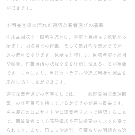
ができます。
リサイクル率重視の不用品回収選びとは
環境に配慮した不用品回収の選び方解説
不用品回収の流れと適切な業者選びの基準
高リサイクル率を誇る不用品回収の特徴
不用品回収の一般的な流れは、事前の見積もり依頼から
不用品回収とリユースのメリット比較
始まり、回収当日の作業、そして最終的な処分までが一
リサイクル証明書がもらえる回収業者の探
連の流れとなります。見積もり時には、回収希望の品目
し方
や数量、作業場所の状況などを詳細に伝えることが重要
不用品回収でエコに貢献するポイント
です。これにより、当日のトラブルや追加料金の発生を
名古屋市で不用品回収が注目される理由
未然に防ぐことができます。
名古屋市で不用品回収が選ばれる背景とは
適切な業者選びの基準としては、「一般廃棄物収集運搬
不用品回収サービス普及の要因を解説
業」の許可番号を持っているかどうかが最も重要です。
名古屋市の不用品回収需要が高い理由
名古屋市の公式サイトや公認業者リストで確認すること
不用品回収の利便性と利用者の声
で、悪質業者による高額請求や不法投棄のリスクを避け
られます。また、口コミや評判、見積もりの明朗さも選
名古屋市の不用品回収への行政サポート例