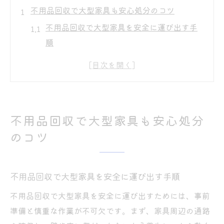
不用品回収で大型家具も安心処分のコツ
不用品回収で大型家具を安全に運び出す手
順
不用品回収の流れと適切な業者選びの基準
不用品回収でよくあるトラブルと事前対策
不用品回収の明朗見積もりを受ける方法
大型家具も安心の不用品回収ポイント紹介
不用品回収で大型家具も安心処分
名古屋市で賢く不用品回収を活用する方法
のコツ
名古屋市で利用できる不用品回収の種類と
特徴
不用品回収で大型家具を安全に運び出す手順
不用品回収を賢く選ぶための比較ポイント
無料持ち込みと不用品回収の使い分け術
不用品回収で大型家具を安全に運び出すためには、事前
不用品回収でおすすめの活用シーンとは
準備と慎重な作業が不可欠です。まず、家具周辺の通路