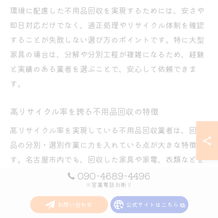
環境に配慮した不用品回収を実現するためには、安さや
即日対応だけでなく、適正処理やリサイクル体制を確認
することが失敗しない選び方のポイントです。特に大型
家具の場合は、分解や分別工程が複雑になるため、経験
と実績のある業者を選ぶことで、安心して依頼できま
す。
高リサイクル率を誇る不用品回収の特徴
高リサイクル率を実現している不用品回収業者は、回収
品の分別・選別作業に力を入れている点が大きな特徴で
す。名古屋市内でも、回収した家具や家電、衣類などを
素材ごとに細かく分け、再資源化できるものは積極的に
090-4689-4496
※営業電話お断り
リサイクル工場へ搬送しています。
お問い合わせ
公式サイトはこちら
また、リユース品として再販可能なものは、国内外のリ