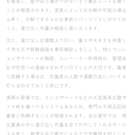
を確保し、壁や床に傷がつかないよう養生シートを敷く
不用品回収の申込み手順を分かりやすく解
ことが推奨されます。家具によっては分解が可能な場合
説
も多く、分解できるものは事前にパーツごとに分けてお
悪質業者を避ける不用品回収の見極め方
くと、運び出し作業が格段に楽になります。
悪質な不用品回収業者の特徴と注意点
次に、運び出しは複数人で行い、重さや大きさを考慮し
不用品回収で失敗しない業者選びの比較法
て持ち方や移動経路を事前確認しましょう。特にマンシ
見積もりでわかる不用品回収の安全な判断
ョンやアパートの階段、エレベーター利用時は、管理会
不用品回収の口コミと評判の正しい見方
社や住民への連絡も忘れずに行うことが大切です。業者
不用品回収業者のヤバい兆候を見抜くコツ
に依頼する場合は、作業員の人数や運搬方法についても
低コスト回収なら無料持ち込みの活用術
打ち合わせておくと安心です。
無料持ち込みでお得に不用品回収を利用
実際の現場では、タンスやベッドなどの大型家具は壁や
不用品回収と無料持ち込みの違いを解説
ドア枠を傷つけるリスクもあるため、専門の不用品回収
大型家具も無料で回収できる条件とは
業者に依頼することが推奨されます。名古屋市では、地
不用品回収費用を抑える持ち込みのコツ
元業者の中に運び出し作業を全て代行してくれるサービ
スも多く、無理な自己搬出によるケガや事故を防ぐこと
無料持ち込み時に必要な手続きポイント