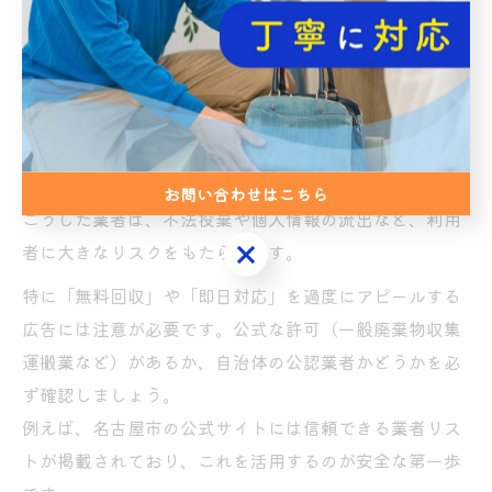
悪質な不用品回収業者の特徴と注意点
不用品回収を愛知県名古屋市で検討する際、悪質な業者
によるトラブルが後を絶ちません。代表的な特徴は、回
収料金が不明瞭で事前説明がない、許可証の提示を拒
む、極端な安値を強調し後から高額請求するなどです。
お問い合わせはこちら
こうした業者は、不法投棄や個人情報の流出など、利用
お問い合わせはこちら
者に大きなリスクをもたらします。
特に「無料回収」や「即日対応」を過度にアピールする
広告には注意が必要です。公式な許可（一般廃棄物収集
運搬業など）があるか、自治体の公認業者かどうかを必
ず確認しましょう。
例えば、名古屋市の公式サイトには信頼できる業者リス
トが掲載されており、これを活用するのが安全な第一歩