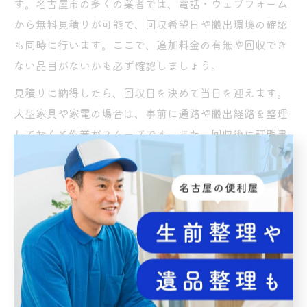
す。名古屋市の多くの業者では、電話・ウェブフォーム
から無料見積りが可能で、回収希望日や搬出環境の確認
も同時に行います。ここで、追加料金の有無や回収でき
ない品目がないかも必ず確認しましょう。
見積りに納得したら、回収日を決めて当日を迎えます。
大型家具や家電の場合は、事前に通路や搬出経路を整理
しておくと作業がスムーズです。また、回収後に証明書
や領収書を発行してもらうことで、トラブル防止にもつ
ながります。急ぎの場合は「即日対応」や「夜間対応」
など、柔軟なサービスも活用可能です。
悪質業者を避ける不用品回収の見
極め方