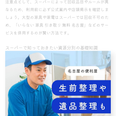
注意点として、スーパーによって回収品目やルールが異
なるため、利用前に必ず公式案内や店頭掲示を確認しま
しょう。大型の家具や家電はスーパーでは回収不可のた
め、「いらない 家具 引き取り 無料 名古屋」などのサー
ビスを併用するのが賢い方法です。
スーパーで知っておきたい資源分別の基礎知識
スーパーで資源を分別する際には、基本的なルールを押
さえておくことが重要です。名古屋市のリサイクルステ
ーションでは、紙類・ビン・缶・ペットボトル・衣類な
ど、品目ごとに決められたボックスに分けて投入する必
要があります。
分別の基礎として、汚れたままの資源や異物混入はリサ
イクル効率を大きく下げるため、必ず汚れを落とし、指
定外のものは入れないよう心がけましょう。特にペット