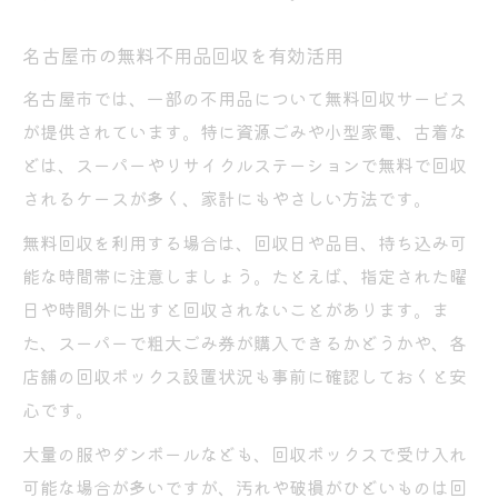
リサイクルステーション活用の疑問解消
不用品回収でリサイクルステーションを使
名古屋市の無料不用品回収を有効活用
う方法
名古屋市では、一部の不用品について無料回収サービス
資源ステーション場所の探し方と注意点
が提供されています。特に資源ごみや小型家電、古着な
24時間対応のリサイクルステーションの利
どは、スーパーやリサイクルステーションで無料で回収
点
されるケースが多く、家計にもやさしい方法です。
ビンや古紙の回収に迷った時の対処法
無料回収を利用する場合は、回収日や品目、持ち込み可
回収できない不用品の正しい処分方法
能な時間帯に注意しましょう。たとえば、指定された曜
忙しい方へ効率的な回収方法の提案
日や時間外に出すと回収されないことがあります。ま
時短でできる不用品回収術を徹底解説
た、スーパーで粗大ごみ券が購入できるかどうかや、各
店舗の回収ボックス設置状況も事前に確認しておくと安
24時間利用可能な回収拠点の選び方
心です。
不用品回収業者と資源ステーションを賢く
併用
大量の服やダンボールなども、回収ボックスで受け入れ
無料持ち込みサービスで手早く処分する方
可能な場合が多いですが、汚れや破損がひどいものは回