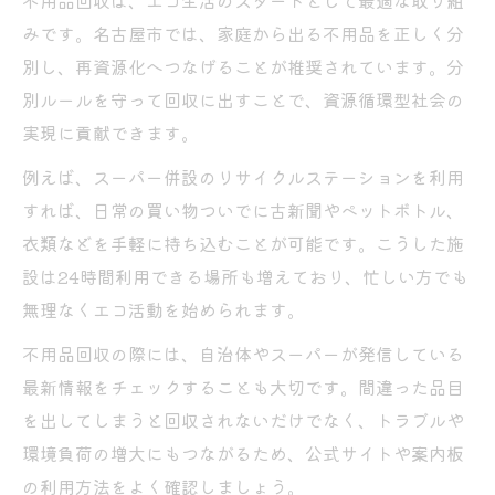
ビン回収対応スーパーの便利な活用法
みです。名古屋市では、家庭から出る不用品を正しく分
別し、再資源化へつなげることが推奨されています。分
スーパー併設リサイクルで家計と環境に優
別ルールを守って回収に出すことで、資源循環型社会の
しく
実現に貢献できます。
スーパーで知っておきたい資源分別の基礎
知識
例えば、スーパー併設のリサイクルステーションを利用
すれば、日常の買い物ついでに古新聞やペットボトル、
手軽にできる不用品回収の新定番
衣類などを手軽に持ち込むことが可能です。こうした施
不用品回収の便利な持ち込み先を紹介
設は24時間利用できる場所も増えており、忙しい方でも
24時間利用可能なリサイクルステーション
無理なくエコ活動を始められます。
の魅力
不用品回収の際には、自治体やスーパーが発信している
名古屋市で話題の不用品回収新サービスと
最新情報をチェックすることも大切です。間違った品目
は
を出してしまうと回収されないだけでなく、トラブルや
無料持ち込みで手軽に回収を実現する方法
環境負荷の増大にもつながるため、公式サイトや案内板
いらない家具や衣類も簡単回収でスッキリ
の利用方法をよく確認しましょう。