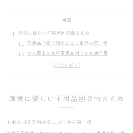
目次
環境に優しい不用品回収術まとめ
不用品回収で始めるエコ生活の第一歩
名古屋市の無料不用品回収を有効活用
リサイクルステーションで資源循環を実践
家具や衣類の賢い不用品回収方法とは
不用品回収業者と無料持ち込みの違いを解
説
環境に優しい不用品回収術まとめ
スーパー利用で進める賢い資源分別
スーパーの不用品回収サービスを上手に使
うコツ
不用品回収で始めるエコ生活の第一歩
資源ステーションでできる分別のポイント
不用品回収は、エコ生活のスタートとして最適な取り組