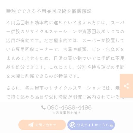
時短でできる不用品回収術を徹底解説
不用品回収を効率的に進めたいと考える方には、スーパ
ー併設のリサイクルステーションや資源回収ボックスの
活用が有効です。名古屋市内では、スーパーが設置して
いる専用回収コーナーで、古着や紙類、ビン・缶などを
まとめて出せるため、日常の買い物ついでに手軽に不用
品を処分できます。これにより、分別や持ち運びの手間
を大幅に削減できるのが特徴です。
さらに、名古屋市のリサイクルステーションでは、無料
で持ち込める品目や受付時間が明確に案内されているた
め、事前に公式ホームページや各スーパーの案内板を確
090-4689-4496
※営業電話お断り
認しておくと安心です。実際に利用した方からは「家事
の合間に不用品を片付けられて便利」「スーパーの資源
お問い合わせ
公式サイトはこちら
回収コーナーで分別方法も学べた」などの声が寄せられ