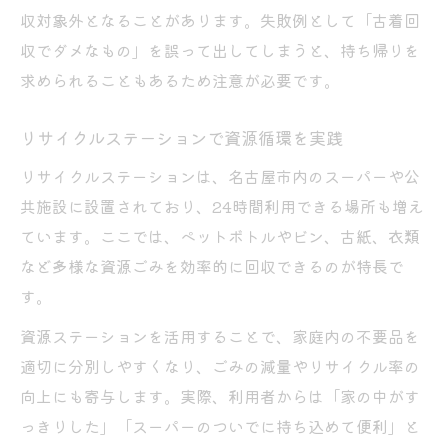
法
収対象外となることがあります。失敗例として「古着回
収でダメなもの」を誤って出してしまうと、持ち帰りを
家具回収もラクに！効率化のポイント紹介
求められることもあるため注意が必要です。
エコと節約を叶える処分のコツ発見
不用品回収を活用した家計節約の方法
リサイクルステーションで資源循環を実践
無料回収とリサイクルで賢く処分するコツ
リサイクルステーションは、名古屋市内のスーパーや公
名古屋市の資源回収情報を活かしたエコ術
共施設に設置されており、24時間利用できる場所も増え
リサイクルステーション利用で節約とエコ
ています。ここでは、ペットボトルやビン、古紙、衣類
を両立
など多様な資源ごみを効率的に回収できるのが特長で
不用品回収でポイント活動もできる活用法
す。
資源ステーションを活用することで、家庭内の不要品を
適切に分別しやすくなり、ごみの減量やリサイクル率の
向上にも寄与します。実際、利用者からは「家の中がす
っきりした」「スーパーのついでに持ち込めて便利」と