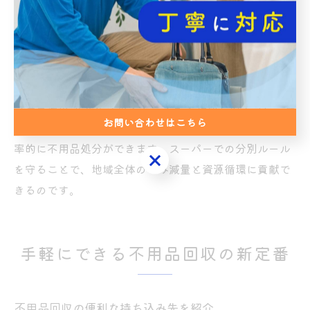
ボトルはキャップとラベルを外し、軽くすすいでから出
すのが基本です。衣類は濡れていたり、カビが生えてい
たりすると回収できない場合があるので注意が必要で
す。
「名古屋市 リサイクルステーション 場所」のように、最
お問い合わせはこちら
寄りの資源回収拠点を事前に調べておくと、無駄なく効
率的に不用品処分ができます。スーパーでの分別ルール
お問い合わせはこちら
を守ることで、地域全体のごみ減量と資源循環に貢献で
きるのです。
手軽にできる不用品回収の新定番
不用品回収の便利な持ち込み先を紹介