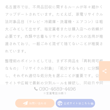
名古屋市では、不用品回収に関するルールが年々細かく
アップデートされています。たとえば、家電リサイクル
法対象品目（テレビ・冷蔵庫・洗濯機・エアコン）は粗
大ごみとして出せず、指定業者または購入店への依頼が
必要です。衣類や古着もリサイクルボックスの活用が推
進されており、一般ごみと混ぜて捨てないことが推奨さ
れています。
整理術のポイントとしては、まず不用品を「再利用可能
なもの」「リサイクル対象」「処分するもの」に分類
し、それぞれ適切な処分先を選ぶことが重要です。公式
サイトや広報で最新の分別ルールを確認し、回収日や回
090-4689-4496
収場所を逃さないようスケジュール管理を徹底しましょ
※営業電話お断り
う。また、回収ボックスを利用する際は、対象品目や利
お問い合わせ
公式サイトはこちら
用時間の制限に注意が必要です。