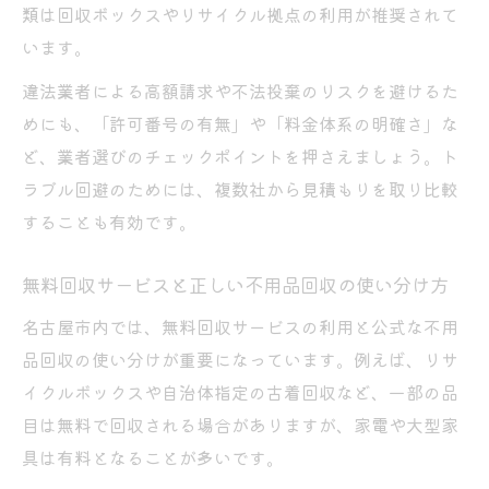
類は回収ボックスやリサイクル拠点の利用が推奨されて
回収ボックスで回収できないものを事前に
います。
確認
違法業者による高額請求や不法投棄のリスクを避けるた
不用品回収で失敗しない回収ボックスの選
めにも、「許可番号の有無」や「料金体系の明確さ」な
び方
ど、業者選びのチェックポイントを押さえましょう。ト
知って得する不用品回収の新常識まとめ
ラブル回避のためには、複数社から見積もりを取り比較
不用品回収の新常識で賢く処分を進めるコ
することも有効です。
ツ
最新の不用品回収ルールと整理術のポイン
無料回収サービスと正しい不用品回収の使い分け方
ト
名古屋市内では、無料回収サービスの利用と公式な不用
不用品回収サービス選びで知っておきたい
品回収の使い分けが重要になっています。例えば、リサ
基礎知識
イクルボックスや自治体指定の古着回収など、一部の品
家電や衣類も安心の不用品回収最新トレン
目は無料で回収される場合がありますが、家電や大型家
ド
具は有料となることが多いです。
不用品回収でトラブルを防ぐための基本対