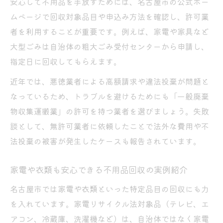
安心して不用品を手放すためには、名古屋市の公式ホー
ムページで回収対象品目や申込み方法を確認し、許可業
者を利用することが重要です。例えば、家電や家具など
大型ごみは自治体の粗大ごみ受付センターから申請し、
指定日に回収してもらえます。
近年では、悪徳業者による高額請求や違法投棄が問題と
なっているため、トラブルを避けるためにも「一般廃棄
物収集運搬業」の許可を持つ業者を選びましょう。失敗
談として、無許可業者に依頼したことで法外な費用や不
法投棄の被害が発生したケースも報告されています。
家電や衣類も安心できる不用品回収の実例紹介
名古屋市では家電や衣類といった特定品目の回収にも力
を入れています。家電リサイクル法対象品（テレビ、エ
アコン、冷蔵庫、洗濯機など）は、自治体ではなく家電