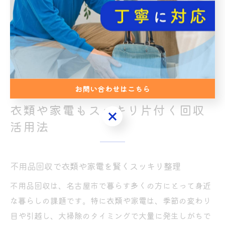
初心者の方は、公式サイトや自治体の窓口で疑問点を事
前に確認し、経験者は定期的な情報更新を心がけましょ
う。年代や利用経験に応じて、分からないことは早めに
相談し、安心・安全な不用品回収を実践していくことが
大切です。
お問い合わせはこちら
衣類や家電もスッキリ片付く回収
お問い合わせはこちら
活用法
不用品回収で衣類や家電を賢くスッキリ整理
不用品回収は、名古屋市で暮らす多くの方にとって身近
な暮らしの課題です。特に衣類や家電は、季節の変わり
目や引越し、大掃除のタイミングで大量に発生しがちで