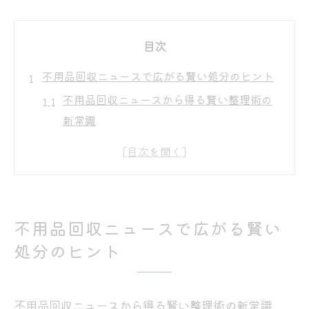
目次
不用品回収ニュースで広がる賢い処分のヒント
不用品回収ニュースから得る賢い整理術の
新常識
不用品回収の最新動向と安心処分のポイン
ト解説
無料回収サービスと正しい不用品回収の使
い分け方
不用品回収ニュースで広がる賢い
不用品回収で迷わないための業者選びのコ
処分のヒント
ツ
家電・粗大ごみの処分に役立つ不用品回収
情報
不用品回収ニュースから得る賢い整理術の新常識