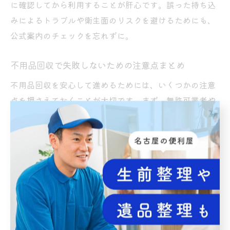
に確認してから利用することが肝心です。誤った持ち込
みによるトラブルや衛生面のリスクを避けるためにも、
公式案内のチェックを忘れずに。
不用品回収で失敗しないための注意点まとめ
不用品回収を安心して進めるためには、いくつかの注意
点を押さえておくことが大切です。まず、無許可業者や
無料回収をうたう業者には十分警戒し、必ず「一般廃棄
物収集運搬業」などの許可証明を確認しましょう。
また、家電リサイクル対象品やパストで回収できないも
のは自治体回収の対象外ですので、公式のリサイクルル
ートを利用してください。分別や回収方法を間違える
と、回収不可や追加費用が発生するだけでなく、違法投
棄や環境負荷の原因にもなります。