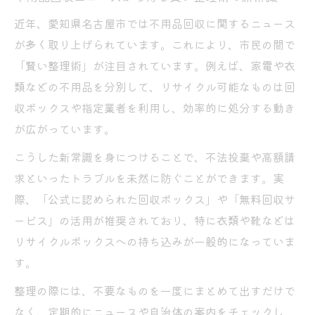
最新の不用品回収事情から見る安心整理術
近年、愛知県名古屋市では不用品回収に関するニュース
不用品回収事情で知る名古屋市の安心整理
が多く取り上げられています。これにより、市民の間で
法
「賢い整理術」が注目されています。例えば、家電や衣
家電や衣類も安心できる不用品回収の実例
類などの不用品を分別して、リサイクル可能なものは回
紹介
収ボックスや指定業者を利用し、効率的に処分する動き
不用品回収の新制度と正しい利用方法を解
が広がっています。
説
こうした新常識を身につけることで、不法投棄や高額請
回収ボックス活用による不用品回収の手軽
求といったトラブルを未然に防ぐことができます。実
な進め方
際、「公式に認められた回収ボックス」や「無料回収サ
不用品回収で失敗しないための注意点まと
ービス」の活用が推奨されており、特に衣類や靴などは
め
リサイクルボックスへの持ち込みが一般的になっていま
衣類や家電もスッキリ片付く回収活用法
す。
不用品回収で衣類や家電を賢くスッキリ整
整理の際には、不要なものを一度にまとめて出すだけで
理
なく、定期的にニュースや自治体の案内をチェックし、