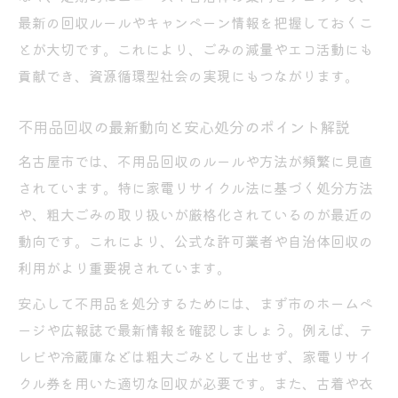
回収ボックスを使った衣類不用品回収の方
最新の回収ルールやキャンペーン情報を把握しておくこ
法
とが大切です。これにより、ごみの減量やエコ活動にも
家電リサイクル法に沿った不用品回収の実
貢献でき、資源循環型社会の実現にもつながります。
践法
不用品回収の最新動向と安心処分のポイント解説
不用な靴や衣類のリサイクル回収ボックス
活用法
名古屋市では、不用品回収のルールや方法が頻繁に見直
されています。特に家電リサイクル法に基づく処分方法
不用品回収で家電処分の手順と注意点を知
や、粗大ごみの取り扱いが厳格化されているのが最近の
る
動向です。これにより、公式な許可業者や自治体回収の
回収ボックスの賢い使い方と注意点とは
利用がより重要視されています。
不用品回収で注目の回収ボックス活用方法
安心して不用品を処分するためには、まず市のホームペ
回収ボックス利用時の不用品回収注意ポイ
ージや広報誌で最新情報を確認しましょう。例えば、テ
ント
レビや冷蔵庫などは粗大ごみとして出せず、家電リサイ
不用品回収に役立つリサイクルボックスの
クル券を用いた適切な回収が必要です。また、古着や衣
特徴