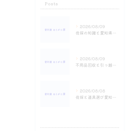
Posts
2026/08/09
伐採の知識と愛知県名古屋市緑区で費用や処分ルールを押さえて賢く作業する方法
2026/08/09
不用品回収と引っ越しを効率良く進めるための費用節約と安心手順ガイド
2026/08/08
伐採と道具選び愛知県名古屋市緑区で費用や処分法まで実例解説