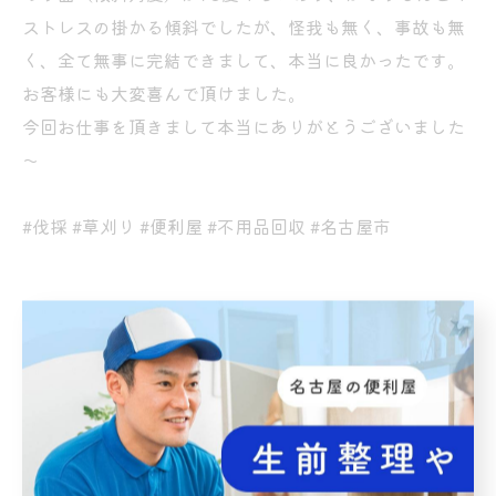
ストレスの掛かる傾斜でしたが、怪我も無く、事故も無
く、全て無事に完結できまして、本当に良かったです。
お客様にも大変喜んで頂けました。
今回お仕事を頂きまして本当にありがとうございました
～
#伐採 #草刈り #便利屋 #不用品回収 #名古屋市
名古屋市で行う丁寧な草刈り
名古屋市で頼れる便利屋に
依頼
草刈り
便利屋
< 前のページ
一覧に戻る
次のページ >