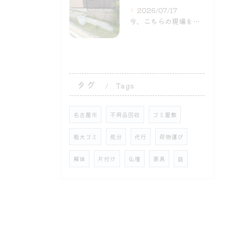
2026/07/17
今、こちらの現場を頑張ってま〜す。
タグ
Tags
名古屋市
不用品回収
ゴミ屋敷
粗大ゴミ
処分
代行
荷物運び
解体
片付け
仏壇
家具
庭