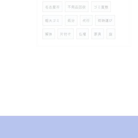
名古屋市
不用品回収
ゴミ屋敷
粗大ゴミ
処分
代行
荷物運び
解体
片付け
仏壇
家具
庭