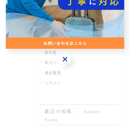
カテゴリー
Categories
全てのカテゴリー
生前整理
お問い合わせはこちら
便利屋
お問い合わせはこちら
草刈り
遺品整理
エアコン
最近の投稿
Recent
Posts