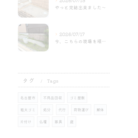
2026/07/18
やっと完結出来ました〜
2026/07/17
今、こちらの現場を頑張ってま〜す。
タグ
Tags
名古屋市
不用品回収
ゴミ屋敷
粗大ゴミ
処分
代行
荷物運び
解体
片付け
仏壇
家具
庭