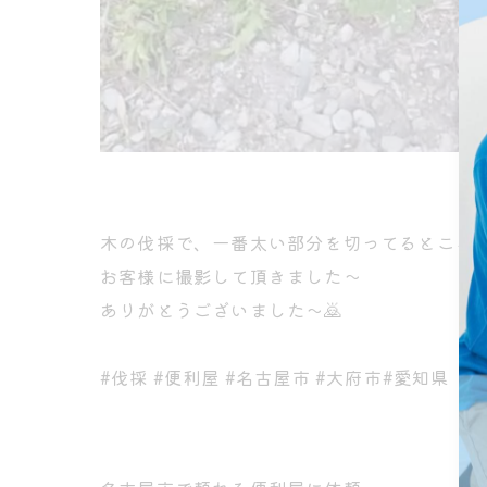
木の伐採で、一番太い部分を切ってるところ
お客様に撮影して頂きました〜
ありがとうございました〜🙇
#伐採 #便利屋 #名古屋市 #大府市#愛知県