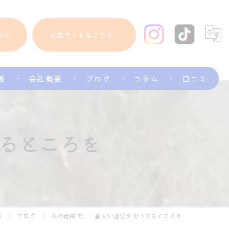
ちら
公式サイトはこちら
徴
会社概要
ブログ
コラム
口コミ
るところを
家
ブログ
木の伐採で、一番太い部分を切ってるところを