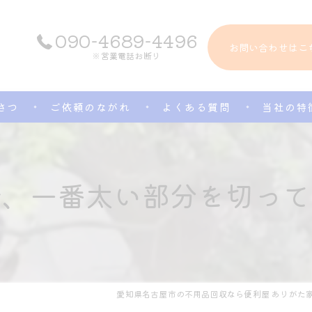
090-4689-4496
お問い合わせはこ
※営業電話お断り
さつ
ご依頼のながれ
よくある質問
当社の特
生前整理
で、一番太い部分を切って
便利屋
草刈り
遺品整理
エアコン
愛知県名古屋市の不用品回収なら便利屋 ありがた